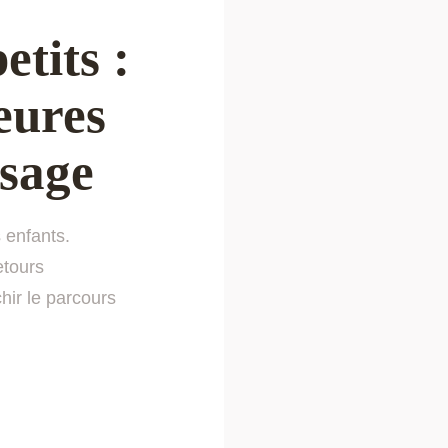
etits :
eures
sage
 enfants.
etours
hir le parcours