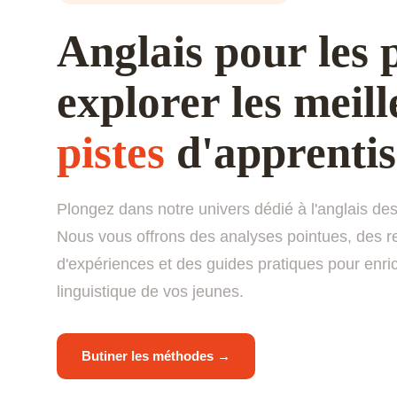
Anglais pour les p
explorer les meill
pistes
d'apprentis
Plongez dans notre univers dédié à l'anglais des
Nous vous offrons des analyses pointues, des r
d'expériences et des guides pratiques pour enric
linguistique de vos jeunes.
Butiner les méthodes →